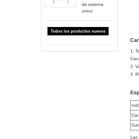
de sistema
único
Todos los productos nuevos
Car
1. T
Cara
2. V
3. R
Esp
Ind
Car
Gam
Las 