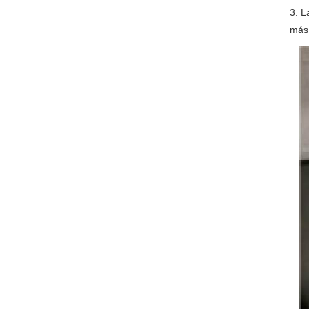
3. L
más 