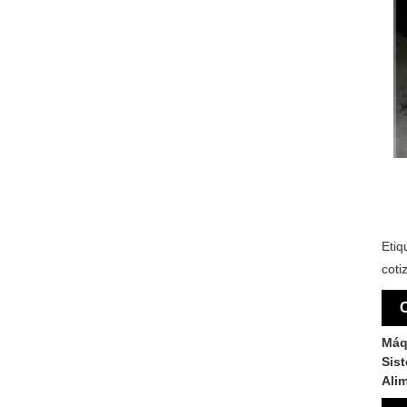
Etiq
coti
C
Máq
Sis
Ali