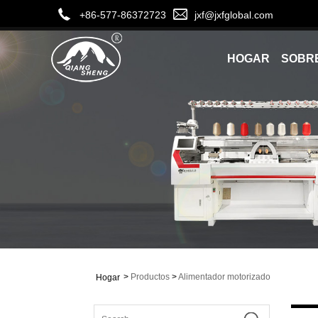
+86-577-86372723
jxf@jxfglobal.com
HOGAR
SOBR
>
Productos
>
Alimentador motorizado
Hogar