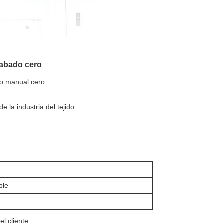
cabado cero
ajo manual cero.
 la industria del tejido.
ple
l cliente.