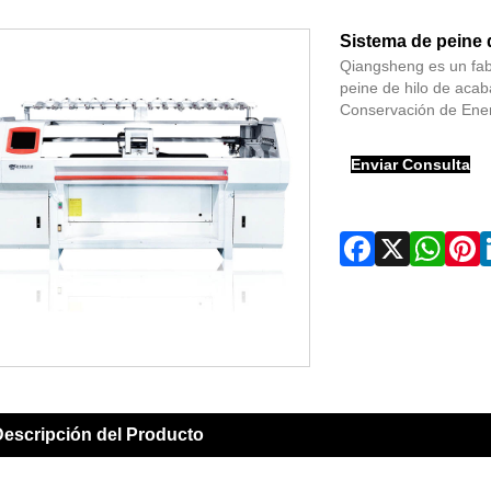
Sistema de peine 
Qiangsheng es un fab
peine de hilo de acab
Conservación de Energ
Enviar Consulta
escripción del Producto