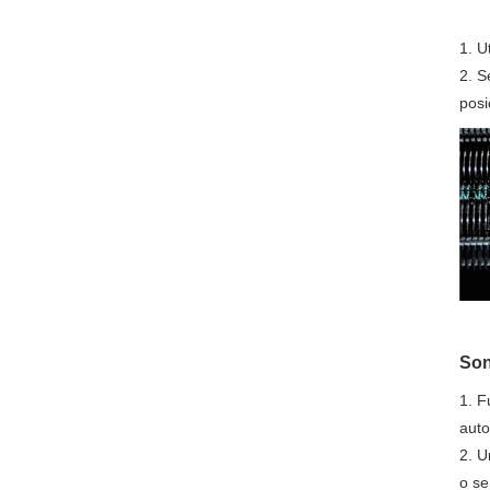
1. U
2. S
posi
Son
1. F
auto
2. U
o se